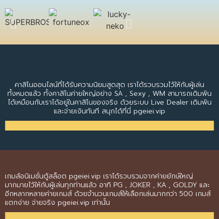
คาสิโนออนไลน์ที่ได้รับความนิยมสูดสุด เราได้รวบรวมไว้ให้กับผู้เล่น
ทั้งหมดแล้ว ทั้งคาสิโนค่ายใหญ่อย่าง SA , Sexy , WM สามารถเดิมพัน
ได้เหมือนกับเราได้อยู่ในคาสิโนของจริง ด้วยระบบ Live Dealer เดิมพัน
และจ่ายเงินทันที สนุกได้ที่นี่ pgeiei.vip
เกมส์อนิเมชั่นตู้สล็อต pgeiei.vip เราได้รวบรวมจากค่ายยักษ์ใหญ่
มากมายไว้ให้กับผู้เล่นทุกท่านแล้ว อาทิ PG , JOKER , KA , GOLDY และ
อีกหลากหลายค่ายเกมส์ ด้วยจำนวนเกมส์ให้เลือกเล่นมากกว่า 500 เกมส์
แตกง่าย จ่ายจริง pgeiei.vip เท่านั้น