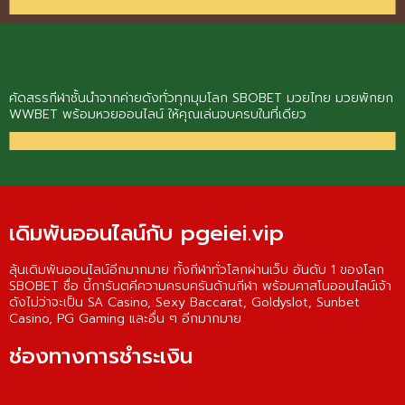
คัดสรรกีฬาชั้นนำจากค่ายดังทั่วทุกมุมโลก SBOBET มวยไทย มวยพักยก
WWBET พร้อมหวยออนไลน์ ให้คุณเล่นจบครบในที่เดียว
เดิมพันออนไลน์กับ pgeiei.vip
ลุ้นเดิมพันออนไลน์อีกมากมาย ทั้งกีฬาทั่วโลกผ่านเว็บ อันดับ 1 ของโลก
SBOBET ชื่อ นี้การันตคีความครบครันด้านกีฬา พร้อมคาสโนออนไลน์เจ้า
ดังไม่ว่าจะเป็น SA Casino, Sexy Baccarat, Goldyslot, Sunbet
Casino, PG Gaming และอื่น ๆ อีกมากมาย
ช่องทางการชำระเงิน